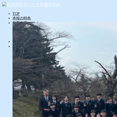
TOP
本校の特色
教育内容
学力向上
人間力育成
英語力強化
探究学習
学校生活
部活動
年間行事
会津若松ザべリオ学園中学校
会津で学ぶ、ザべリオで学ぶ
本校について
教育内容