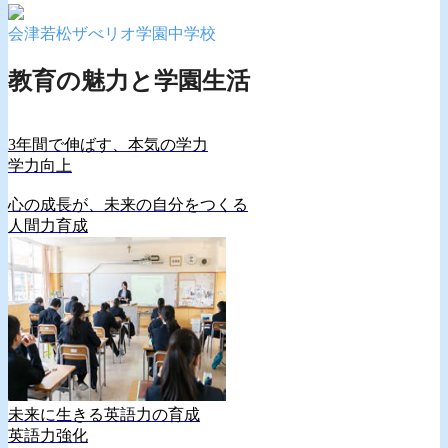
会津若松ザべリオ学園中学校
教育の魅力と学園生活
3年間で伸ばす、本気の学力
学力向上
心の成長が、未来の自分をつくる
人間力育成
未来に生きる英語力の育成
英語力強化