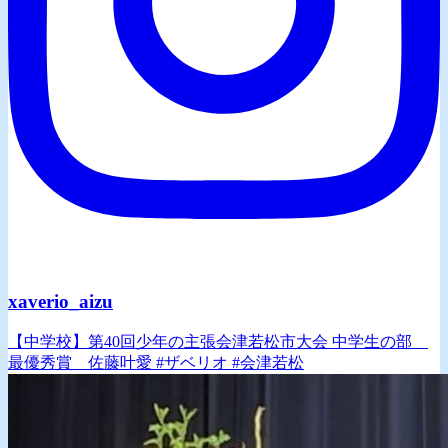
xaverio_aizu
【中学校】第40回少年の主張会津若松市大会 中学生の部
最優秀賞 佐藤叶愛 #ザベリオ #会津若松