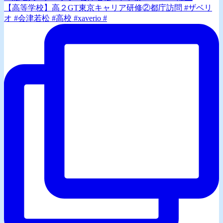
【高等学校】高２GT東京キャリア研修②都庁訪問 #ザベリ
オ #会津若松 #高校 #xaverio #