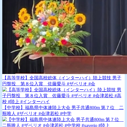
【高等学校】全国高校総体（インターハイ）陸上競技 男子
円盤投 第８位入賞 佐藤愛斗 #ザベリオ #会
【中学校】福島県中体連陸上大会 男子共通800m 第７位 二
瓶唯人 #ザベリオ #会津若松 #中学